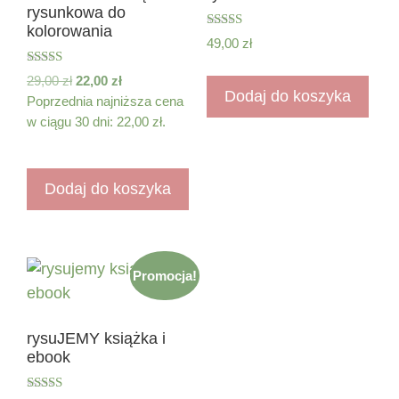
rysunkowa do
kolorowania
Oceniono
49,00
zł
5.00
na 5
Oceniono
29,00
zł
22,00
zł
5.00
Dodaj do koszyka
Poprzednia najniższa cena
na 5
w ciągu 30 dni:
22,00
zł
.
Dodaj do koszyka
Promocja!
rysuJEMY książka i
ebook